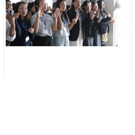
하늘에 닿은 인도 코히마와..
HIT